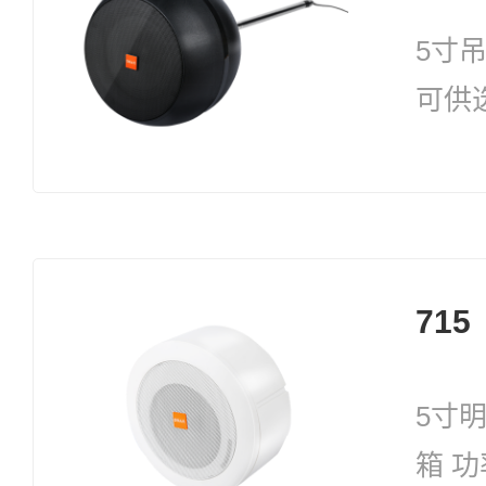
5寸
可供选
715
5寸
箱 功