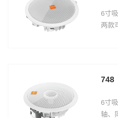
6寸
两款
748
6寸
轴、