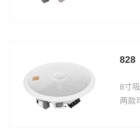
择 功
828
8寸
两款可