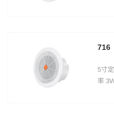
716
5寸
率 3