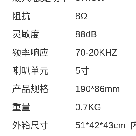
阻抗
8Ω
灵敏度
88dB
频率响应
70-20KHZ
喇叭单元
5
寸
产品规格
190*86mm
重量
0.7KG
外箱尺寸
51*42*43cm