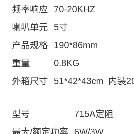
频率响应
70-20KHZ
喇叭单元
5
寸
产品规格
190*86mm
重量
0.8KG
外箱尺寸
51*42*43cm
内装
2
型号
715A
定阻
最大
/
额定功率
6W/3W