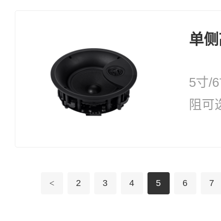
单侧
5寸/
阻可
择：3
<
2
3
4
5
6
7