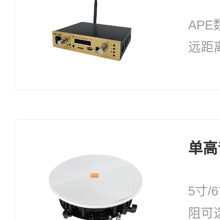
AP
远距
单高
5寸/
阻可