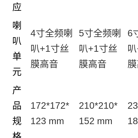
应
喇
4
寸全频喇
5
寸全频喇
6
叭
叭
+1
寸丝
叭
+1
寸丝
叭
单
膜高音
膜高音
膜
元
产
品
172*172*
210*210*
23
规
123 mm
152 mm
1
格