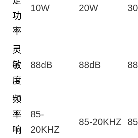
定
10W
20W
3
功
率
灵
敏
88dB
88dB
8
度
频
率
85-
85-20KHZ
8
响
20KHZ