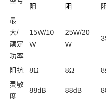
型号
阻
阻
最
大
/
15W/10
25W/20
3
额定
W
W
功率
阻抗
8Ω
8Ω
8
灵敏
88dB
88dB
8
度