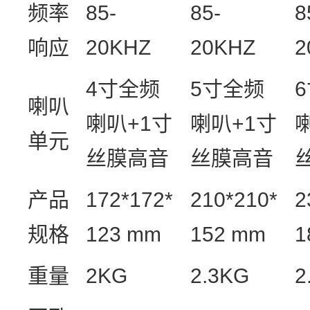
频率
85-
85-
8
响应
20KHZ
20KHZ
2
4
寸全频
5
寸全频
6
喇叭
喇叭
+1
寸
喇叭
+1
寸
单元
丝膜高音
丝膜高音
产品
172*172*
210*210*
2
规格
123 mm
152 mm
1
重量
2KG
2.3KG
2