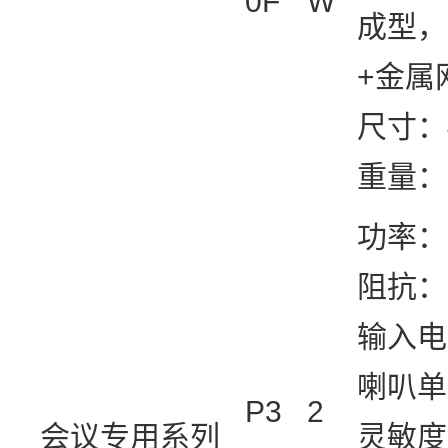
0F
W
成型，
+金属
尺寸：4
重量：
功率：2
阻抗：
输入电
喇叭单
P3
2
会议专用系列
灵敏度