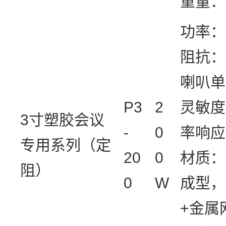
重量：
功率：
阻抗：
喇叭单
P3
2
灵敏度
3寸塑胶会议
-
0
率响应：
专用系列（定
20
0
材质：
阻）
0
W
成型，
+金属