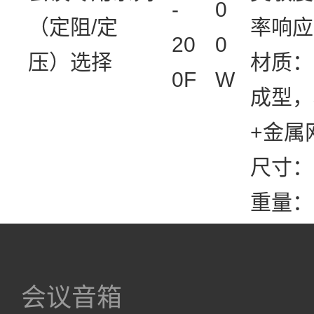
-
0
（定阻/定
率响应：
20
0
压）选择
材质：
0F
W
成型，
+金属
尺寸：9
重量：
会议音箱